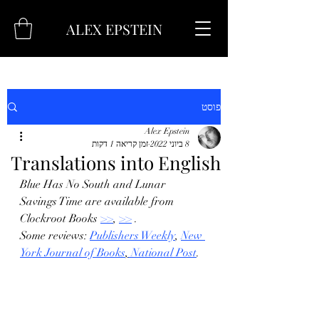
ALEX EPSTEIN
פוסט
Alex Epstein
8 ביוני 2022
זמן קריאה 1 דקות
Translations into English
Blue Has No South and Lunar 
Savings Time are available from 
Clockroot Books 
>>
, 
>>
 .
Some reviews: 
Publishers Weekly
, 
New 
York Journal of Books
,
 National Post
.