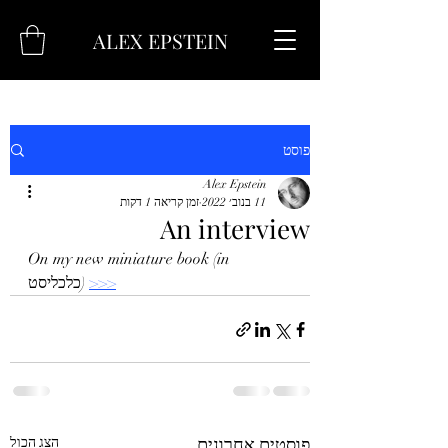
ALEX EPSTEIN
פוסט
Alex Epstein
11 בנוב׳ 2022
זמן קריאה 1 דקות
An interview
On my new miniature book (in 
>>>
כלכליסט) 
פוסטים אחרונים
הצג הכול