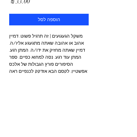
מחיר
הוספה לסל
משקל הגעגועים | זה תרגיל פשוט. דמיין
אהוב או אהובה שאתה מתגעגע אליו/ה.
דמיין שאתה מחזיק את ידו/ה. המתן רגע.
המתן עוד רגע. נסה למחוא כפיים. ספר
הסיפורים פורץ הגבולות של אלכס
אפשטיין. לקסם הבא אזדקק לכנפיים ראה
אור בדפוס בהוצאת כרמל בשנת 2012, לא
לפני שפורסם כאלבום תמונות בפייסבוק
ובכך היה לספר הפייסבוק הראשון
בעולם. הספר מגיע מיד אחרי הרכישה,
בפורמט פי-די-אף