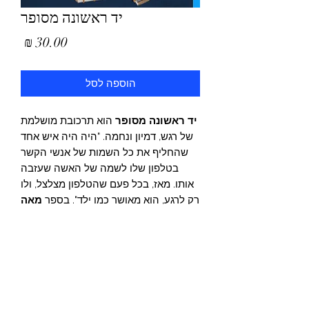
יד ראשונה מסופר
מחיר
הוספה לסל
יד ראשונה מסופר
הוא תרכובת מושלמת
של רגש, דמיון ונחמה. "היה היה איש אחד
שהחליף את כל השמות של אנשי הקשר
בטלפון שלו לשמה של האשה שעזבה
אותו. מאז, בכל פעם שהטלפון מצלצל, ולו
רק לרגע, הוא מאושר כמו ילד". בספר
מאה
סיפורים ותפילה אחת
: על זוג שהתחתן
בתא טלפון, על אדם שהחליט לסדר את כל
הספרים בספרייה שלו לפי מספר הפעמים
שמופיעה בהם המילה אהבה, על ספר
שנשלח לירח ועוד ועוד. הספר מגיע מיד
אחרי הרכישה, בפורמט פי-די-אף