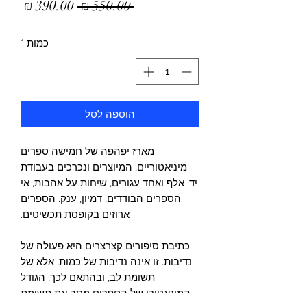
מחיר
מחיר
 ‏550.00 ‏₪ 
רגיל
מבצע
כמות
*
הוספה לסל
מארז יפהפה של חמישה ספרים
מיניאטוריים, המיוצרים ונכרכים בעבודת
יד: אלף ואחד עגורים, שיחות על אהבות, אי
הספרים הבודדים, דמיון, ענק. הספרים
ארוזים בקופסת תכשיטים.
כתיבת סיפורים קצרצרים היא פעולה של
נדיבות. זו אינה נדיבות של כמות, אלא של
תשומת לב, ובהתאם לכך, הגודל
המינאטורי של הספרים מסב את תשומת